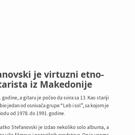
novski je virtuzni etno-
itarista iz Makedonije
godine, a gitaru je počeo da svira sa 13. Kao stariji
bio jedan od osnivača grupe “Leb i sol”, sa kojom je
iodu od 1978. do 1991. godine.
tko Stefanovski je izdao nekoliko solo albuma, a