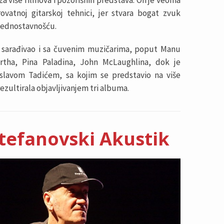
a više filmova i pozorišnih predstava. On je veoma
ovatnoj gitarskoj tehnici, jer stvara bogat zvuk
 jednostavnošću.
 sarađivao i sa čuvenim muzičarima, poput Manu
rtha, Pina Paladina, John McLaughlina, dok je
oslavom Tadićem, sa kojim se predstavio na više
ezultirala objavljivanjem tri albuma.
tefanovski Akustik