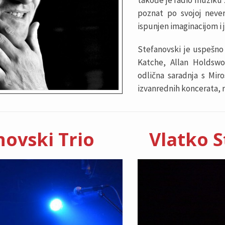
takođe je radio muziku z
poznat po svojoj never
ispunjen imaginacijom i
Stefanovski je uspešno
Katche, Allan Holdswo
odlična saradnja s Mir
izvanrednih koncerata, r
novski Trio
Vlatko S