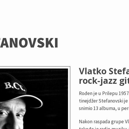
FANOVSKI
Vlatko Stefa
rock-jazz g
Rođen je u Prilepu 1957. 
tinejdžer Stefanovski je 
snimio 13 albuma, u per
Nakon raspada grupe Vla